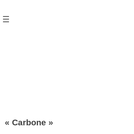
o
o
« Carbone »