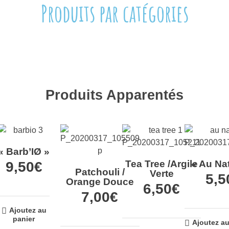
Produits par catégories
Produits Apparentés
« Barb’IØ »
Tea Tree /Argile
« Au Nat
9,50
€
Patchouli /
Verte
5,5
Orange Douce
6,50
€
7,00
€
Ajoutez au
panier
Ajoutez au